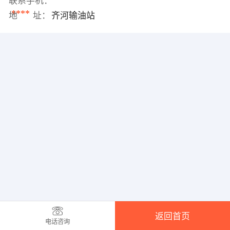
联系手机：
****
地 址：
齐河输油站
返回首页
电话咨询